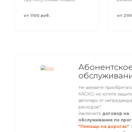
топлива в любой точке
действия услуги.
от 1100 руб.
от 210
Абонентско
обслуживан
Не желаете приобретать
КАСКО, но хотите защит
автопарк от непредвид
расходов?
Заключите
договор на
обслуживание по про
"Помощь на дорогах"
.