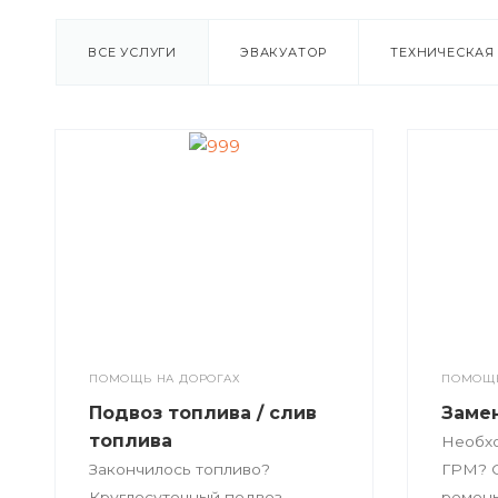
ВСЕ УСЛУГИ
ЭВАКУАТОР
ТЕХНИЧЕСКА
ПОМОЩЬ НА ДОРОГАХ
ПОМОЩЬ
Подвоз топлива / слив
Заме
топлива
Необх
Закончилось топливо?
ГРМ? С
Круглосуточный подвоз
ремень