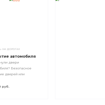
 НА ДОРОГАХ
ытие автомобиля
нули двери
биля? Безопасное
ие дверей или
ика ТС.
0 руб.