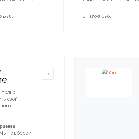
поможет наш автоэлектр
0 руб.
от 1700 руб.
е
ие
 полис
ить свой
енных
грамме
 Мы подберем