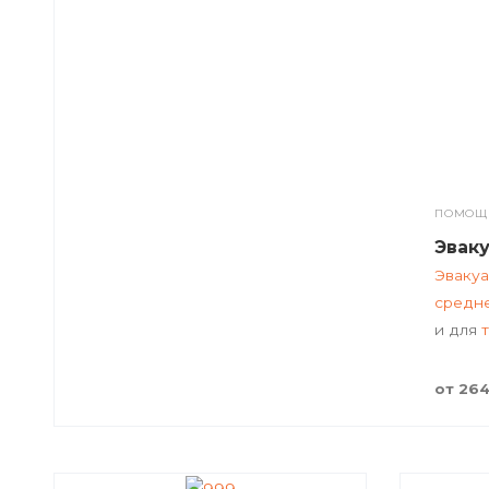
ПОМОЩЬ
Эвак
Эвакуа
средн
и для
от 264