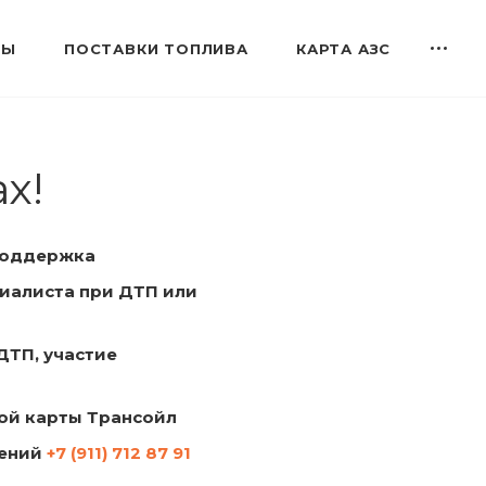
ТЫ
ПОСТАВКИ ТОПЛИВА
КАРТА АЗС
х!
поддержка
циалиста при ДТП или
ДТП, участие
ой карты Трансойл
щений
+7 (911) 712 87 91