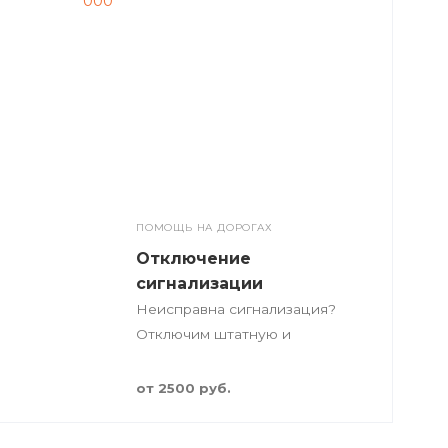
ПОМОЩЬ НА ДОРОГАХ
Отключение
сигнализации
Неисправна сигнализация?
Отключим штатную и
нештатную систему охраны.
Выезд 24 часа.
от 2500 руб.