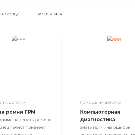
Я ПОМОЩЬ
ЭКСПЕРТИЗА
 НА ДОРОГАХ
ПОМОЩЬ НА ДОРОГАХ
на ремня ГРМ
Компьютерная
диагностика
одимо заменить ремень
пециалист привезет
знать причины ошибок
 и заменит его.
двигателя и исправить и