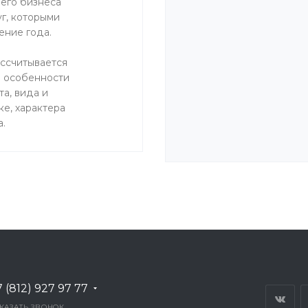
его бизнеса
г, которыми
ение года.
ссчитывается
м особенности
а, вида и
ке, характера
а.
7 (812) 927 97 77
КАЗАТЬ ЗВОНОК