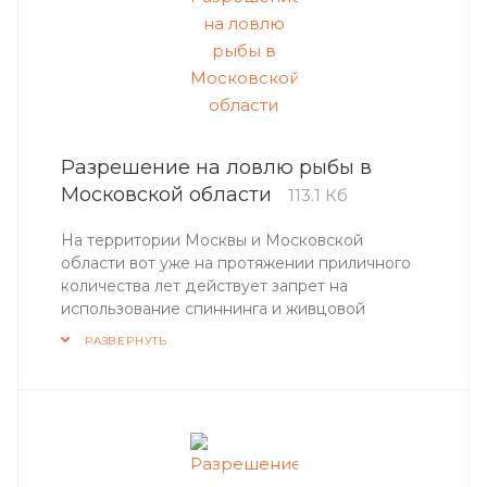
Разрешение на ловлю рыбы в
Московской области
113.1 Кб
На территории Москвы и Московской
области вот уже на протяжении приличного
количества лет действует запрет на
использование спиннинга и живцовой
удочки в период действия двухмесячника по
РАЗВЕРНУТЬ
охране рыбных запасов. Время действия
двухмесячника с 10 апреля по 10 июня или
немного меняется в зависимости от
особенностей погодных условий.