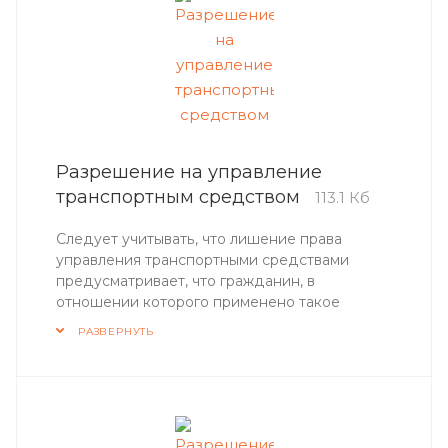
Разрешение на управление
транспортным средством
113.1 Кб
Следует учитывать, что лишение права
управления транспортными средствами
предусматривает, что гражданин, в
отношении которого применено такое
наказание, теряет именно само право
РАЗВЕРНУТЬ
управления, а не документ под названием
«водительское удостоверение», которое
изымают лишь для обеспечения исполнения
наказания.